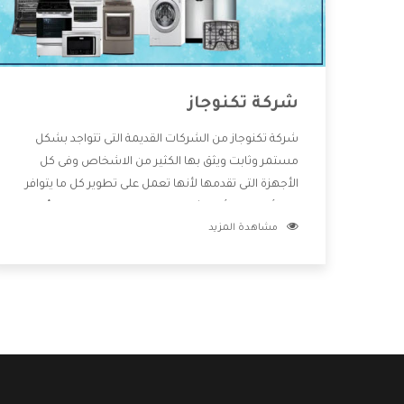
شركة تكنوجاز
شركة تكنوجاز من الشركات القديمة التى تتواجد بشكل
مستمر وثابت ويثق بها الكثير من الاشخاص وفى كل
الأجهزة التى تقدمها لأنها تعمل على تطوير كل ما يتوافر
فى الأسواق ولأنها شركة معروفة تهتم جدا بتوفير أفضل
مشاهدة المزيد
خدمات ما بعد البيع مع المنتجات وتقدم للعملاء أقوى
العروض والخصومات التى تسهل على المستهلك
الاستمتاع بشراء جميع ما نقدمه لكم معنا هتجد كل ما
هو جديد وأفضل