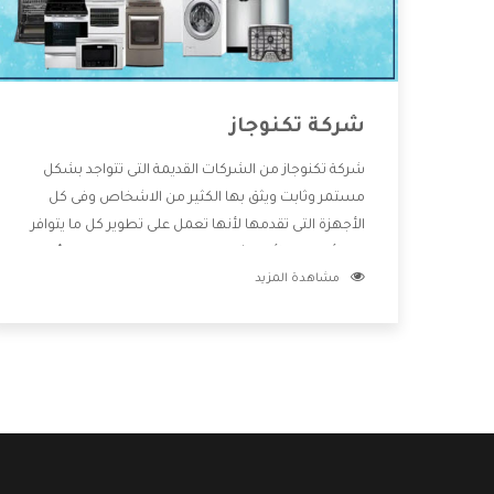
شركة تكنوجاز
شركة تكنوجاز من الشركات القديمة التى تتواجد بشكل
مستمر وثابت ويثق بها الكثير من الاشخاص وفى كل
الأجهزة التى تقدمها لأنها تعمل على تطوير كل ما يتوافر
فى الأسواق ولأنها شركة معروفة تهتم جدا بتوفير أفضل
مشاهدة المزيد
خدمات ما بعد البيع مع المنتجات وتقدم للعملاء أقوى
العروض والخصومات التى تسهل على المستهلك
الاستمتاع بشراء جميع ما نقدمه لكم معنا هتجد كل ما
هو جديد وأفضل