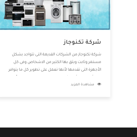
شركة تكنوجاز
شركة تكنوجاز من الشركات القديمة التى تتواجد بشكل
مستمر وثابت ويثق بها الكثير من الاشخاص وفى كل
الأجهزة التى تقدمها لأنها تعمل على تطوير كل ما يتوافر
فى الأسواق ولأنها شركة معروفة تهتم جدا بتوفير أفضل
مشاهدة المزيد
خدمات ما بعد البيع مع المنتجات وتقدم للعملاء أقوى
العروض والخصومات التى تسهل على المستهلك
الاستمتاع بشراء جميع ما نقدمه لكم معنا هتجد كل ما
هو جديد وأفضل