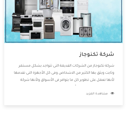
شركة تكنوجاز
شركة تكنوجاز من الشركات القديمة التى تتواجد بشكل مستمر
وثابت ويثق بها الكثير من الاشخاص وفى كل الأجهزة التى تقدمها
لأنها تعمل على تطوير كل ما يتوافر فى الأسواق ولأنها شركة
معروفة تهتم جدا بتوفير أفضل خدمات ما بعد البيع مع المنتجات
مشاهدة المزيد
وتقدم للعملاء أقوى العروض والخصومات التى تسهل على
المستهلك الاستمتاع بشراء جميع ما نقدمه لكم معنا هتجد كل
ما هو جديد وأفضل