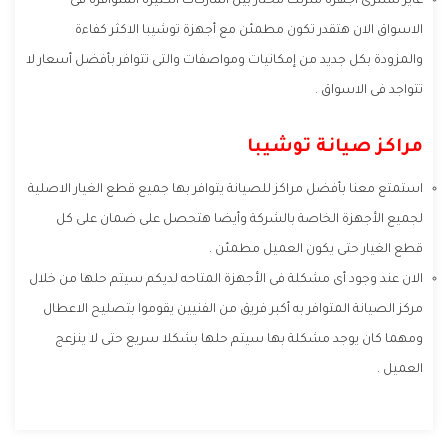
عايز تشترى أجهزة منزلك محتار بين الماركات الكثيرة المتوافرة فى
الاسواق الان هتقدر تكون مطمئن مع أجهزة توشيبا الاكثر كفاءة
والمزودة بكل جديد من إمكانيات ومواصفات والتى تتوافر بأفضل أسعار لا
تتواجد فى الاسواق .
مراكز صيانة توشيبا
استمتع معنا بأفضل مراكز للصيانة يتوافر بها جميع قطع الغيار الاصلية
لجميع الأجهزة الخاصة بالشركة وأيضا هتحصل على ضمان على كل
قطع الغيار حتى يكون العميل مطمئن .
الان عند وجود أى مشكلة فى الأجهزة المتاحه لديكم سيتم حلها من خلال
مركز الصيانة المتوافر به أكبر فريق من الفنيين يقوموا بتصليح الاعطال
ومهما كان يوجد مشكلة بها سيتم حلها بشكلا سريع حتى لا ينزعج
العميل .