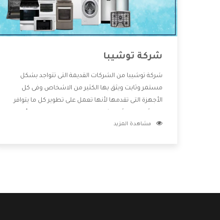
شركة توشيبا
شركة توشيبا من الشركات القديمة التى تتواجد بشكل
مستمر وثابت ويثق بها الكثير من الاشخاص وفى كل
الأجهزة التى تقدمها لأنها تعمل على تطوير كل ما يتوافر
فى الأسواق ولأنها شركة معروفة تهتم جدا بتوفير أفضل
مشاهدة المزيد
خدمات ما بعد البيع مع المنتجات وتقدم للعملاء أقوى
العروض والخصومات التى تسهل على المستهلك
الاستمتاع بشراء جميع ما نقدمه لكم معنا هتجد كل ما
هو جديد وأفضل