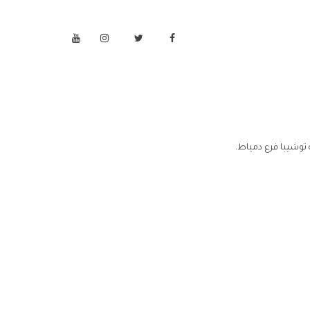
توشيبا فرع دمياط.