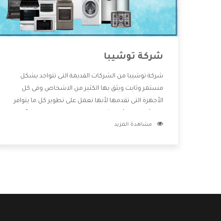
شركة توشيبا
شركة توشيبا من الشركات القديمة التى تتواجد بشكل
مستمر وثابت ويثق بها الكثير من الاشخاص وفى كل
الأجهزة التى تقدمها لأنها تعمل على تطوير كل ما يتوافر
فى الأسواق ولأنها شركة معروفة تهتم جدا بتوفير أفضل
مشاهدة المزيد
خدمات ما بعد البيع مع المنتجات وتقدم للعملاء أقوى
العروض والخصومات التى تسهل على المستهلك
الاستمتاع بشراء جميع ما نقدمه لكم معنا هتجد كل ما
هو جديد وأفضل