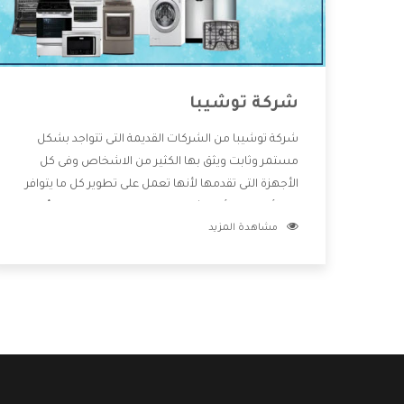
شركة توشيبا
شركة توشيبا من الشركات القديمة التى تتواجد بشكل
مستمر وثابت ويثق بها الكثير من الاشخاص وفى كل
الأجهزة التى تقدمها لأنها تعمل على تطوير كل ما يتوافر
فى الأسواق ولأنها شركة معروفة تهتم جدا بتوفير أفضل
مشاهدة المزيد
خدمات ما بعد البيع مع المنتجات وتقدم للعملاء أقوى
العروض والخصومات التى تسهل على المستهلك
الاستمتاع بشراء جميع ما نقدمه لكم معنا هتجد كل ما
هو جديد وأفضل