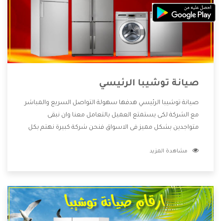
صيانة توشيبا الرئيسي
صيانة توشيبا الرئيسي هدفها سهولة التواصل السريع والمباشر
مع الشركة لكى يستمتع العميل بالتعامل معنا وان نبقى
متواجدين بشكل مميز فى الاسواق فنحن شركة كبيرة نهتم بكل
التفاصيل المهمة للعميل وان يستمتع بالخدمات التى تنفرد
مشاهدة المزيد
الشركة بها والتى تكون منها خدمة الصيانة التى تكون من أهم
الخدمات التى يرغب بها العميل لأنها تحافظ على كفاءة المنتج
كما أن شركة توشيبا تقدم لنا جميع الأجهزة التى نبحث عنها
وأقوى الأسعار التى تكون مناسبة لكثير من العملاء