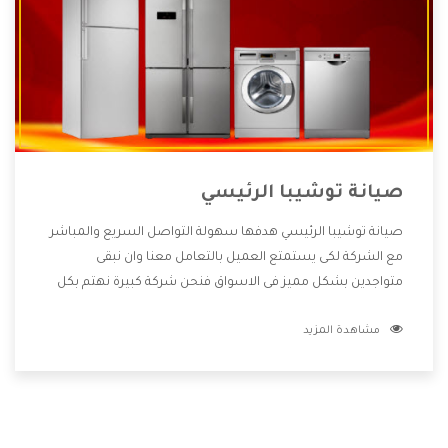
صيانة توشيبا الرئيسي
صيانة توشيبا الرئيسي هدفها سهولة التواصل السريع والمباشر
مع الشركة لكى يستمتع العميل بالتعامل معنا وان نبقى
متواجدين بشكل مميز فى الاسواق فنحن شركة كبيرة نهتم بكل
التفاصيل المهمة للعميل وان يستمتع بالخدمات التى تنفرد
مشاهدة المزيد
الشركة بها والتى تكون منها خدمة الصيانة التى تكون من أهم
الخدمات التى يرغب بها العميل لأنها تحافظ على كفاءة المنتج
كما أن شركة توشيبا تقدم لنا جميع الأجهزة التى نبحث عنها
وأقوى الأسعار التى تكون مناسبة لكثير من العملاء