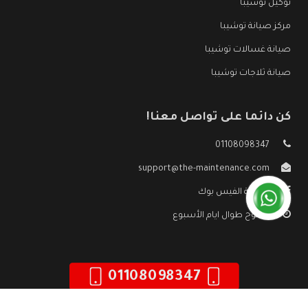
توكيل توشيبا
مركز صيانة توشيبا
صيانة غسالات توشيبا
صيانة ثلاجات توشيبا
كن دائما على تواصل معنا!
01108098347
support@the-maintenance.com
صفحة الفيس بوك
مفتوح طوال ايام الأسبوع
01108098347