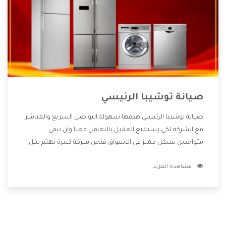
صيانة توشيبا الرئيسي
صيانة توشيبا الرئيسي هدفها سهولة التواصل السريع والمباشر
مع الشركة لكى يستمتع العميل بالتعامل معنا وان نبقى
متواجدين بشكل مميز فى الاسواق فنحن شركة كبيرة نهتم بكل
التفاصيل المهمة للعميل وان يستمتع بالخدمات التى تنفرد
مشاهدة المزيد
الشركة بها والتى تكون منها خدمة الصيانة التى تكون من أهم
الخدمات التى يرغب بها العميل لأنها تحافظ على كفاءة المنتج
كما أن شركة توشيبا تقدم لنا جميع الأجهزة التى نبحث عنها
وأقوى الأسعار التى تكون مناسبة لكثير من العملاء