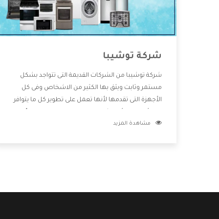
شركة توشيبا
شركة توشيبا من الشركات القديمة التى تتواجد بشكل
مستمر وثابت ويثق بها الكثير من الاشخاص وفى كل
الأجهزة التى تقدمها لأنها تعمل على تطوير كل ما يتوافر
فى الأسواق ولأنها شركة معروفة تهتم جدا بتوفير أفضل
مشاهدة المزيد
خدمات ما بعد البيع مع المنتجات وتقدم للعملاء أقوى
العروض والخصومات التى تسهل على المستهلك
الاستمتاع بشراء جميع ما نقدمه لكم معنا هتجد كل ما
هو جديد وأفضل