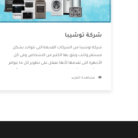
شركة توشيبا
شركة توشيبا من الشركات القديمة التى تتواجد بشكل
مستمر وثابت ويثق بها الكثير من الاشخاص وفى كل
الأجهزة التى تقدمها لأنها تعمل على تطوير كل ما يتوافر
فى الأسواق ولأنها شركة معروفة تهتم جدا بتوفير أفضل
مشاهدة المزيد
خدمات ما بعد البيع مع المنتجات وتقدم للعملاء أقوى
العروض والخصومات التى تسهل على المستهلك
الاستمتاع بشراء جميع ما نقدمه لكم معنا هتجد كل ما
هو جديد وأفضل