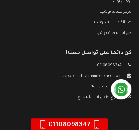
توكيل توشيبا
مركز صيانة توشيبا
صيانة غسالات توشيبا
صيانة ثلاجات توشيبا
كن دائما على تواصل معنا!
01108098347
support@the-maintenance.com
صفحة الفيس بوك
مفتوح طوال ايام الأسبوع
01108098347