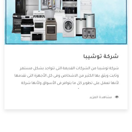
شركة توشيبا
شركة توشيبا من الشركات القديمة التى تتواجد بشكل مستمر
وثابت ويثق بها الكثير من الاشخاص وفى كل الأجهزة التى تقدمها
لأنها تعمل على تطوير كل ما يتوافر فى الأسواق ولأنها شركة
معروفة تهتم جدا بتوفير أفضل خدمات ما بعد البيع مع المنتجات
مشاهدة المزيد
وتقدم للعملاء أقوى العروض والخصومات التى تسهل على
المستهلك الاستمتاع بشراء جميع ما نقدمه لكم معنا هتجد كل
ما هو جديد وأفضل