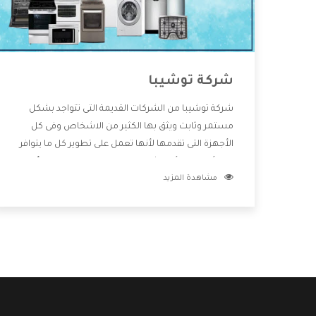
شركة توشيبا
شركة توشيبا من الشركات القديمة التى تتواجد بشكل
مستمر وثابت ويثق بها الكثير من الاشخاص وفى كل
الأجهزة التى تقدمها لأنها تعمل على تطوير كل ما يتوافر
فى الأسواق ولأنها شركة معروفة تهتم جدا بتوفير أفضل
مشاهدة المزيد
خدمات ما بعد البيع مع المنتجات وتقدم للعملاء أقوى
العروض والخصومات التى تسهل على المستهلك
الاستمتاع بشراء جميع ما نقدمه لكم معنا هتجد كل ما
هو جديد وأفضل