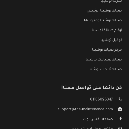
شركة توشيبا
صيانة توشيبا الرئيسي
صيانة توشيبا وعناوينها
ارقام صيانة توشيبا
توكيل توشيبا
مركز صيانة توشيبا
صيانة غسالات توشيبا
صيانة ثلاجات توشيبا
كن دائما على تواصل معنا!
01108098347
support@the-maintenance.com
صفحة الفيس بوك