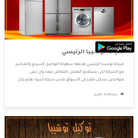
صيانة توشيبا الرئيسي
صيانة توشيبا الرئيسي هدفها سهولة التواصل السريع والمباشر
مع الشركة لكى يستمتع العميل بالتعامل معنا وان نبقى
متواجدين بشكل مميز فى الاسواق فنحن شركة كبيرة نهتم بكل
التفاصيل المهمة للعميل وان يستمتع بالخدمات التى تنفرد
مشاهدة المزيد
الشركة بها والتى تكون منها خدمة الصيانة التى تكون من أهم
الخدمات التى يرغب بها العميل لأنها تحافظ على كفاءة المنتج
كما أن شركة توشيبا تقدم لنا جميع الأجهزة التى نبحث عنها
وأقوى الأسعار التى تكون مناسبة لكثير من العملاء