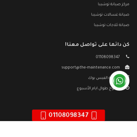
مركز صيانة توشيبا
صيانة غسالات توشيبا
صيانة ثلاجات توشيبا
كن دائما على تواصل معنا!
01108098347
support@the-maintenance.com
صفحة الفيس بوك
مفتوح طوال ايام الأسبوع
01108098347
جميع الحقوق محفوظه ©
صيانة توشيبا