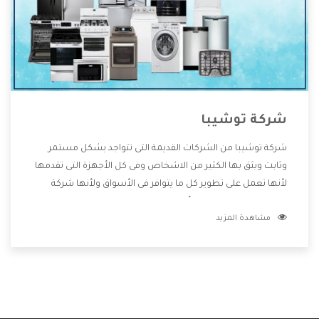
شركة توشيبا
شركة توشيبا من الشركات القديمة التى تتواجد بشكل مستمر
وثابت ويثق بها الكثير من الاشخاص وفى كل الأجهزة التى تقدمها
لأنها تعمل على تطوير كل ما يتوافر فى الأسواق ولأنها شركة
معروفة تهتم جدا بتوفير أفضل خدمات ما بعد البيع مع المنتجات
مشاهدة المزيد
وتقدم للعملاء أقوى العروض والخصومات التى تسهل على
المستهلك الاستمتاع بشراء جميع ما نقدمه لكم معنا هتجد كل
ما هو جديد وأفضل