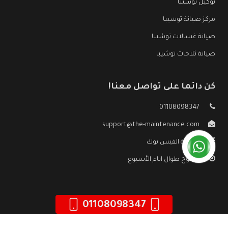
توكيل توشيبا
مركز صيانة توشيبا
صيانة غسالات توشيبا
صيانة ثلاجات توشيبا
كن دائما على تواصل معنا!
01108098347
support@the-maintenance.com
صفحة الفيس بوك
مفتوح طوال ايام الأسبوع
01108098347