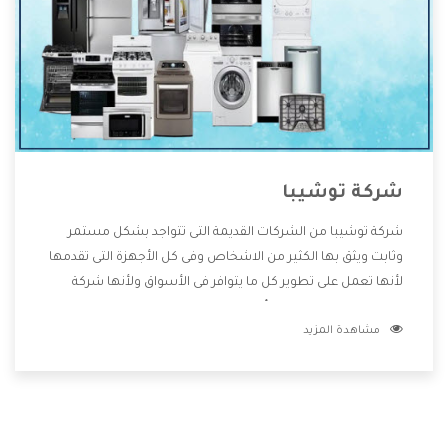
شركة توشيبا
شركة توشيبا من الشركات القديمة التى تتواجد بشكل مستمر
وثابت ويثق بها الكثير من الاشخاص وفى كل الأجهزة التى تقدمها
لأنها تعمل على تطوير كل ما يتوافر فى الأسواق ولأنها شركة
معروفة تهتم جدا بتوفير أفضل خدمات ما بعد البيع مع المنتجات
مشاهدة المزيد
وتقدم للعملاء أقوى العروض والخصومات التى تسهل على
المستهلك الاستمتاع بشراء جميع ما نقدمه لكم معنا هتجد كل
ما هو جديد وأفضل