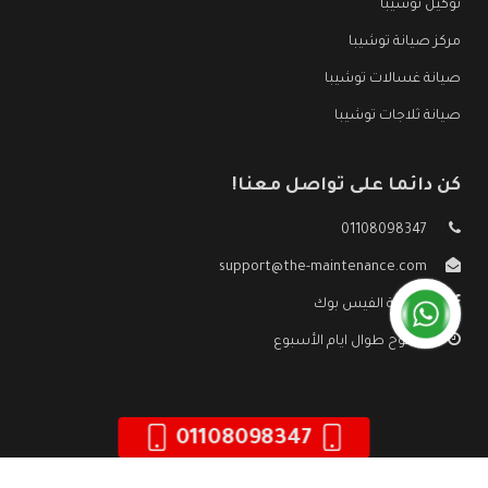
توكيل توشيبا
مركز صيانة توشيبا
صيانة غسالات توشيبا
صيانة ثلاجات توشيبا
كن دائما على تواصل معنا!
01108098347
support@the-maintenance.com
صفحة الفيس بوك
مفتوح طوال ايام الأسبوع
01108098347