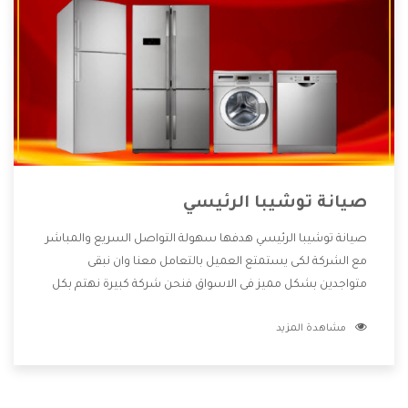
صيانة توشيبا الرئيسي
صيانة توشيبا الرئيسي هدفها سهولة التواصل السريع والمباشر
مع الشركة لكى يستمتع العميل بالتعامل معنا وان نبقى
متواجدين بشكل مميز فى الاسواق فنحن شركة كبيرة نهتم بكل
التفاصيل المهمة للعميل وان يستمتع بالخدمات التى تنفرد
مشاهدة المزيد
الشركة بها والتى تكون منها خدمة الصيانة التى تكون من أهم
الخدمات التى يرغب بها العميل لأنها تحافظ على كفاءة المنتج
كما أن شركة توشيبا تقدم لنا جميع الأجهزة التى نبحث عنها
وأقوى الأسعار التى تكون مناسبة لكثير من العملاء