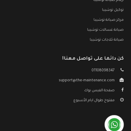
ارقام صيانة توشيبا
توكيل توشيبا
مركز صيانة توشيبا
صيانة غسالات توشيبا
صيانة ثلاجات توشيبا
كن دائما على تواصل معنا!
01108098347
support@the-maintenance.com
صفحة الفيس بوك
مفتوح طوال ايام الأسبوع