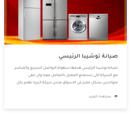
صيانة توشيبا الرئيسي
صيانة توشيبا الرئيسي هدفها سهولة التواصل السريع والمباشر
مع الشركة لكى يستمتع العميل بالتعامل معنا وان نبقى
متواجدين بشكل مميز فى الاسواق فنحن شركة كبيرة نهتم بكل
التفاصيل المهمة للعميل وان يستمتع بالخدمات التى تنفرد
مشاهدة المزيد
الشركة بها والتى تكون منها خدمة الصيانة التى تكون من أهم
الخدمات التى يرغب بها العميل لأنها تحافظ على كفاءة المنتج
كما أن شركة توشيبا تقدم لنا جميع الأجهزة التى نبحث عنها
وأقوى الأسعار التى تكون مناسبة لكثير من العملاء