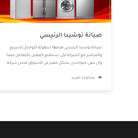
صيانة توشيبا الرئيسي
صيانة توشيبا الرئيسي هدفها سهولة التواصل السريع
والمباشر مع الشركة لكى يستمتع العميل بالتعامل معنا
وان نبقى متواجدين بشكل مميز فى الاسواق فنحن شركة
كبيرة نهتم بكل التفاصيل المهمة للعميل وان يستمتع
مشاهدة المزيد
بالخدمات التى تنفرد الشركة بها والتى تكون منها خدمة
الصيانة التى تكون من أهم الخدمات التى يرغب بها
العميل لأنها تحافظ على كفاءة المنتج كما أن شركة
توشيبا تقدم لنا جميع الأجهزة التى نبحث عنها وأقوى
الأسعار التى تكون مناسبة لكثير من العملاء