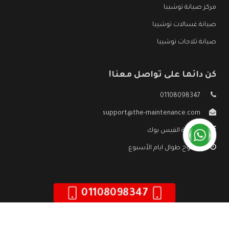
مركز صيانة توشيبا
صيانة غسالات توشيبا
صيانة ثلاجات توشيبا
كن دائما على تواصل معنا!
01108098347
support@the-maintenance.com
صفحة الفيس بوك
مفتوح طوال ايام الأسبوع
01108098347
جميع الحقوق محفوظه ©
صيانة توشيبا