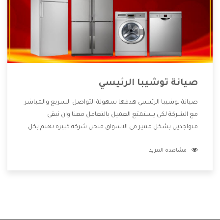
صيانة توشيبا الرئيسي
صيانة توشيبا الرئيسي هدفها سهولة التواصل السريع والمباشر
مع الشركة لكى يستمتع العميل بالتعامل معنا وان نبقى
متواجدين بشكل مميز فى الاسواق فنحن شركة كبيرة نهتم بكل
التفاصيل المهمة للعميل وان يستمتع بالخدمات التى تنفرد
مشاهدة المزيد
الشركة بها والتى تكون منها خدمة الصيانة التى تكون من أهم
الخدمات التى يرغب بها العميل لأنها تحافظ على كفاءة المنتج
كما أن شركة توشيبا تقدم لنا جميع الأجهزة التى نبحث عنها
وأقوى الأسعار التى تكون مناسبة لكثير من العملاء