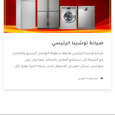
صيانة توشيبا الرئيسي
صيانة توشيبا الرئيسي هدفها سهولة التواصل السريع والمباشر
مع الشركة لكى يستمتع العميل بالتعامل معنا وان نبقى
متواجدين بشكل مميز فى الاسواق فنحن شركة كبيرة نهتم بكل
التفاصيل المهمة للعميل وان يستمتع بالخدمات التى تنفرد
مشاهدة المزيد
الشركة بها والتى تكون منها خدمة الصيانة التى تكون من أهم
الخدمات التى يرغب بها العميل لأنها تحافظ على كفاءة المنتج
كما أن شركة توشيبا تقدم لنا جميع الأجهزة التى نبحث عنها
وأقوى الأسعار التى تكون مناسبة لكثير من العملاء