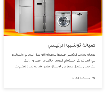
صيانة توشيبا الرئيسي
صيانة توشيبا الرئيسي هدفها سهولة التواصل السريع والمباشر
مع الشركة لكى يستمتع العميل بالتعامل معنا وان نبقى
متواجدين بشكل مميز فى الاسواق فنحن شركة كبيرة نهتم بكل
التفاصيل المهمة للعميل وان يستمتع بالخدمات التى تنفرد
مشاهدة المزيد
الشركة بها والتى تكون منها خدمة الصيانة التى تكون من أهم
الخدمات التى يرغب بها العميل لأنها تحافظ على كفاءة المنتج
كما أن شركة توشيبا تقدم لنا جميع الأجهزة التى نبحث عنها
وأقوى الأسعار التى تكون مناسبة لكثير من العملاء