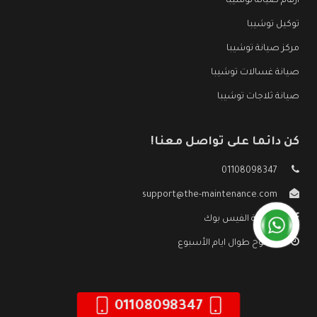
ارقام صيانة توشيبا
توكيل توشيبا
مركز صيانة توشيبا
صيانة غسالات توشيبا
صيانة ثلاجات توشيبا
كن دائما على تواصل معنا!
01108098347
support@the-maintenance.com
صفحة الفيس بوك
مفتوح طوال ايام الأسبوع
01108098347