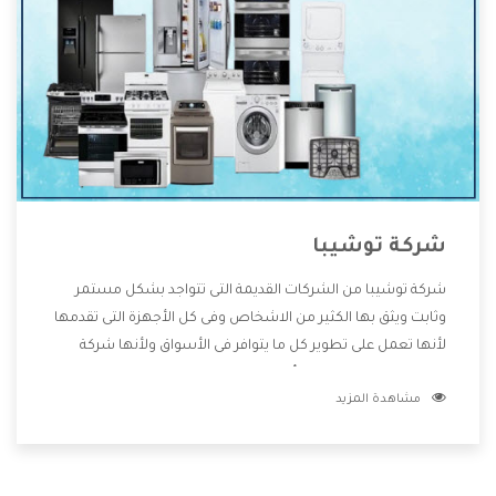
شركة توشيبا
شركة توشيبا من الشركات القديمة التى تتواجد بشكل مستمر
وثابت ويثق بها الكثير من الاشخاص وفى كل الأجهزة التى تقدمها
لأنها تعمل على تطوير كل ما يتوافر فى الأسواق ولأنها شركة
معروفة تهتم جدا بتوفير أفضل خدمات ما بعد البيع مع المنتجات
مشاهدة المزيد
وتقدم للعملاء أقوى العروض والخصومات التى تسهل على
المستهلك الاستمتاع بشراء جميع ما نقدمه لكم معنا هتجد كل
ما هو جديد وأفضل