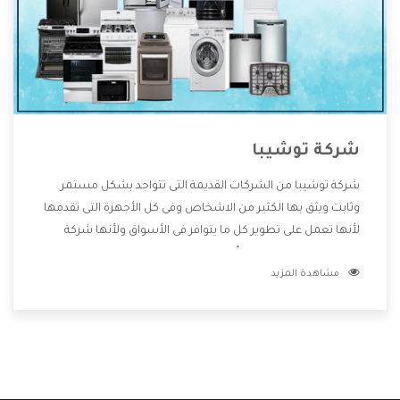
شركة توشيبا
شركة توشيبا من الشركات القديمة التى تتواجد بشكل مستمر
وثابت ويثق بها الكثير من الاشخاص وفى كل الأجهزة التى تقدمها
لأنها تعمل على تطوير كل ما يتوافر فى الأسواق ولأنها شركة
معروفة تهتم جدا بتوفير أفضل خدمات ما بعد البيع مع المنتجات
مشاهدة المزيد
وتقدم للعملاء أقوى العروض والخصومات التى تسهل على
المستهلك الاستمتاع بشراء جميع ما نقدمه لكم معنا هتجد كل
ما هو جديد وأفضل