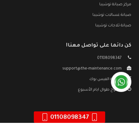
مركز صيانة توشيبا
صيانة غسالات توشيبا
صيانة ثلاجات توشيبا
كن دائما على تواصل معنا!
01108098347
support@the-maintenance.com
صفحة الفيس بوك
مفتوح طوال ايام الأسبوع
01108098347
جميع الحقوق محفوظه ©
صيانة توشيبا