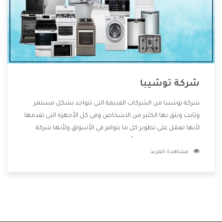
شركة توشيبا
شركة توشيبا من الشركات القديمة التى تتواجد بشكل مستمر
وثابت ويثق بها الكثير من الاشخاص وفى كل الأجهزة التى تقدمها
لأنها تعمل على تطوير كل ما يتوافر فى الأسواق ولأنها شركة
معروفة تهتم جدا بتوفير أفضل خدمات ما بعد البيع مع المنتجات
مشاهدة المزيد
وتقدم للعملاء أقوى العروض والخصومات التى تسهل على
المستهلك الاستمتاع بشراء جميع ما نقدمه لكم معنا هتجد كل
ما هو جديد وأفضل