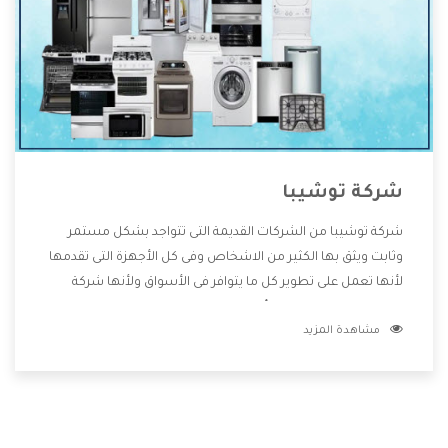
شركة توشيبا
شركة توشيبا من الشركات القديمة التى تتواجد بشكل مستمر
وثابت ويثق بها الكثير من الاشخاص وفى كل الأجهزة التى تقدمها
لأنها تعمل على تطوير كل ما يتوافر فى الأسواق ولأنها شركة
معروفة تهتم جدا بتوفير أفضل خدمات ما بعد البيع مع المنتجات
مشاهدة المزيد
وتقدم للعملاء أقوى العروض والخصومات التى تسهل على
المستهلك الاستمتاع بشراء جميع ما نقدمه لكم معنا هتجد كل
ما هو جديد وأفضل