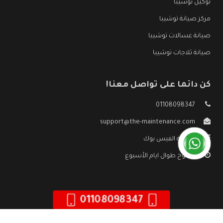
توكيل توشيبا
مركز صيانة توشيبا
صيانة غسالات توشيبا
صيانة ثلاجات توشيبا
كن دائما على تواصل معنا!
01108098347
support@the-maintenance.com
صفحة الفيس بوك
مفتوح طوال ايام الأسبوع
01108098347