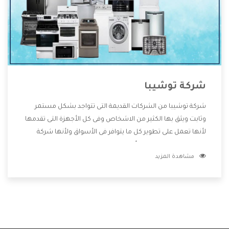
شركة توشيبا
شركة توشيبا من الشركات القديمة التى تتواجد بشكل مستمر
وثابت ويثق بها الكثير من الاشخاص وفى كل الأجهزة التى تقدمها
لأنها تعمل على تطوير كل ما يتوافر فى الأسواق ولأنها شركة
معروفة تهتم جدا بتوفير أفضل خدمات ما بعد البيع مع المنتجات
مشاهدة المزيد
وتقدم للعملاء أقوى العروض والخصومات التى تسهل على
المستهلك الاستمتاع بشراء جميع ما نقدمه لكم معنا هتجد كل
ما هو جديد وأفضل