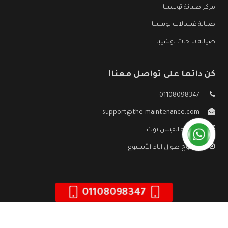
مركز صيانة توشيبا
صيانة غسالات توشيبا
صيانة ثلاجات توشيبا
كن دائما على تواصل معنا!
01108098347
support@the-maintenance.com
صفحة الفيس بوك
مفتوح طوال ايام الأسبوع
01108098347
جميع الحقوق محفوظه ©
صيانة توشيبا