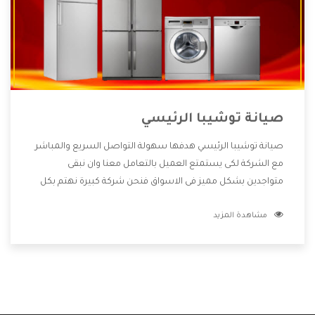
صيانة توشيبا الرئيسي
صيانة توشيبا الرئيسي هدفها سهولة التواصل السريع والمباشر
مع الشركة لكى يستمتع العميل بالتعامل معنا وان نبقى
متواجدين بشكل مميز فى الاسواق فنحن شركة كبيرة نهتم بكل
التفاصيل المهمة للعميل وان يستمتع بالخدمات التى تنفرد
مشاهدة المزيد
الشركة بها والتى تكون منها خدمة الصيانة التى تكون من أهم
الخدمات التى يرغب بها العميل لأنها تحافظ على كفاءة المنتج
كما أن شركة توشيبا تقدم لنا جميع الأجهزة التى نبحث عنها
وأقوى الأسعار التى تكون مناسبة لكثير من العملاء