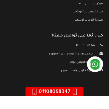
مركز صيانة توشيبا
صيانة غسالات توشيبا
صيانة ثلاجات توشيبا
كن دائما على تواصل معنا!
01108098347
support@the-maintenance.com
صفحة الفيس بوك
مفتوح طوال ايام الأسبوع
01108098347
جميع الحقوق محفوظه ©
صيانة توشيبا