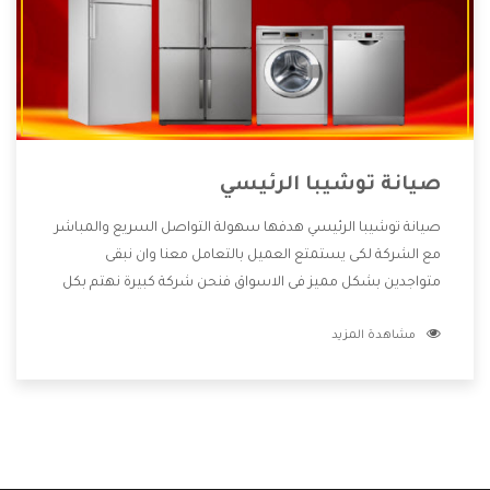
صيانة توشيبا الرئيسي
صيانة توشيبا الرئيسي هدفها سهولة التواصل السريع والمباشر
مع الشركة لكى يستمتع العميل بالتعامل معنا وان نبقى
متواجدين بشكل مميز فى الاسواق فنحن شركة كبيرة نهتم بكل
التفاصيل المهمة للعميل وان يستمتع بالخدمات التى تنفرد
مشاهدة المزيد
الشركة بها والتى تكون منها خدمة الصيانة التى تكون من أهم
الخدمات التى يرغب بها العميل لأنها تحافظ على كفاءة المنتج
كما أن شركة توشيبا تقدم لنا جميع الأجهزة التى نبحث عنها
وأقوى الأسعار التى تكون مناسبة لكثير من العملاء