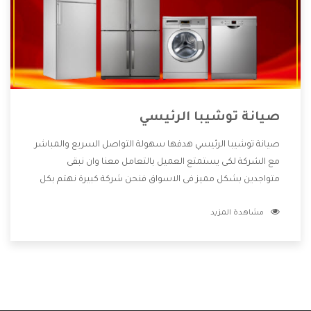
صيانة توشيبا الرئيسي
صيانة توشيبا الرئيسي هدفها سهولة التواصل السريع والمباشر
مع الشركة لكى يستمتع العميل بالتعامل معنا وان نبقى
متواجدين بشكل مميز فى الاسواق فنحن شركة كبيرة نهتم بكل
التفاصيل المهمة للعميل وان يستمتع بالخدمات التى تنفرد
مشاهدة المزيد
الشركة بها والتى تكون منها خدمة الصيانة التى تكون من أهم
الخدمات التى يرغب بها العميل لأنها تحافظ على كفاءة المنتج
كما أن شركة توشيبا تقدم لنا جميع الأجهزة التى نبحث عنها
وأقوى الأسعار التى تكون مناسبة لكثير من العملاء