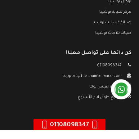
توكيل توشيبا
مركز صيانة توشيبا
صيانة غسالات توشيبا
صيانة ثلاجات توشيبا
كن دائما على تواصل معنا!
01108098347
support@the-maintenance.com
صفحة الفيس بوك
مفتوح طوال ايام الأسبوع
01108098347