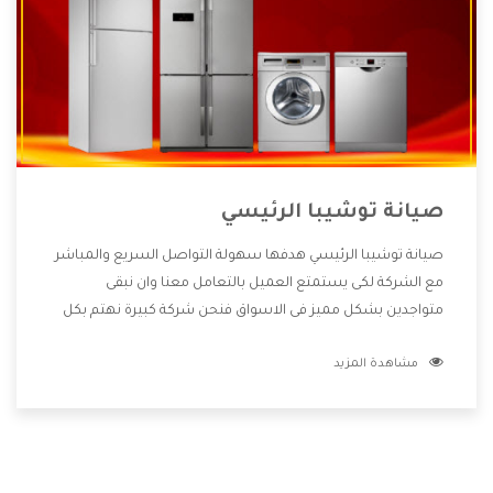
صيانة توشيبا الرئيسي
صيانة توشيبا الرئيسي هدفها سهولة التواصل السريع والمباشر
مع الشركة لكى يستمتع العميل بالتعامل معنا وان نبقى
متواجدين بشكل مميز فى الاسواق فنحن شركة كبيرة نهتم بكل
التفاصيل المهمة للعميل وان يستمتع بالخدمات التى تنفرد
مشاهدة المزيد
الشركة بها والتى تكون منها خدمة الصيانة التى تكون من أهم
الخدمات التى يرغب بها العميل لأنها تحافظ على كفاءة المنتج
كما أن شركة توشيبا تقدم لنا جميع الأجهزة التى نبحث عنها
وأقوى الأسعار التى تكون مناسبة لكثير من العملاء