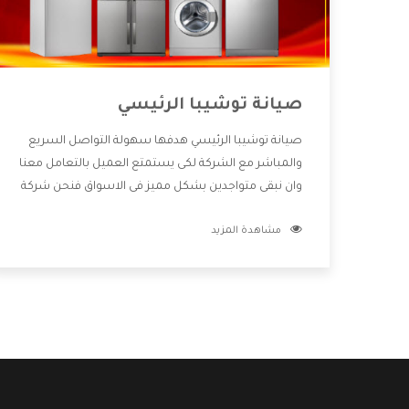
صيانة توشيبا الرئيسي
صيانة توشيبا الرئيسي هدفها سهولة التواصل السريع
والمباشر مع الشركة لكى يستمتع العميل بالتعامل معنا
وان نبقى متواجدين بشكل مميز فى الاسواق فنحن شركة
كبيرة نهتم بكل التفاصيل المهمة للعميل وان يستمتع
مشاهدة المزيد
بالخدمات التى تنفرد الشركة بها والتى تكون منها خدمة
الصيانة التى تكون من أهم الخدمات التى يرغب بها
العميل لأنها تحافظ على كفاءة المنتج كما أن شركة
توشيبا تقدم لنا جميع الأجهزة التى نبحث عنها وأقوى
الأسعار التى تكون مناسبة لكثير من العملاء