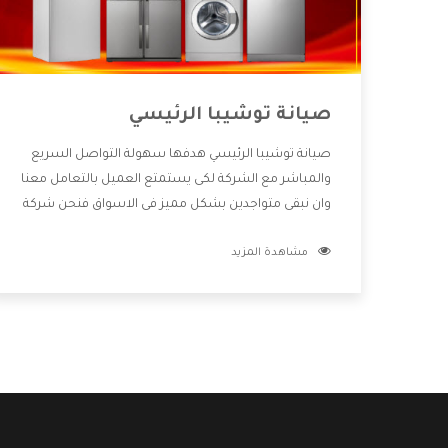
صيانة توشيبا الرئيسي
صيانة توشيبا الرئيسي هدفها سهولة التواصل السريع
والمباشر مع الشركة لكى يستمتع العميل بالتعامل معنا
وان نبقى متواجدين بشكل مميز فى الاسواق فنحن شركة
كبيرة نهتم بكل التفاصيل المهمة للعميل وان يستمتع
مشاهدة المزيد
بالخدمات التى تنفرد الشركة بها والتى تكون منها خدمة
الصيانة التى تكون من أهم الخدمات التى يرغب بها
العميل لأنها تحافظ على كفاءة المنتج كما أن شركة
توشيبا تقدم لنا جميع الأجهزة التى نبحث عنها وأقوى
الأسعار التى تكون مناسبة لكثير من العملاء