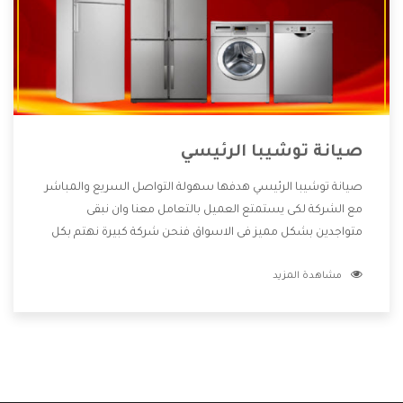
صيانة توشيبا الرئيسي
صيانة توشيبا الرئيسي هدفها سهولة التواصل السريع والمباشر
مع الشركة لكى يستمتع العميل بالتعامل معنا وان نبقى
متواجدين بشكل مميز فى الاسواق فنحن شركة كبيرة نهتم بكل
التفاصيل المهمة للعميل وان يستمتع بالخدمات التى تنفرد
مشاهدة المزيد
الشركة بها والتى تكون منها خدمة الصيانة التى تكون من أهم
الخدمات التى يرغب بها العميل لأنها تحافظ على كفاءة المنتج
كما أن شركة توشيبا تقدم لنا جميع الأجهزة التى نبحث عنها
وأقوى الأسعار التى تكون مناسبة لكثير من العملاء