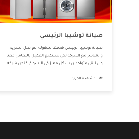
صيانة توشيبا الرئيسي
صيانة توشيبا الرئيسي هدفها سهولة التواصل السريع
والمباشر مع الشركة لكى يستمتع العميل بالتعامل معنا
وان نبقى متواجدين بشكل مميز فى الاسواق فنحن شركة
كبيرة نهتم بكل التفاصيل المهمة للعميل وان يستمتع
مشاهدة المزيد
بالخدمات التى تنفرد الشركة بها والتى تكون منها خدمة
الصيانة التى تكون من أهم الخدمات التى يرغب بها
العميل لأنها تحافظ على كفاءة المنتج كما أن شركة
توشيبا تقدم لنا جميع الأجهزة التى نبحث عنها وأقوى
الأسعار التى تكون مناسبة لكثير من العملاء