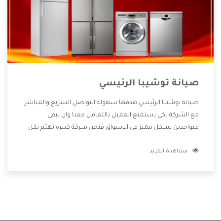
صيانة توشيبا الرئيسي
صيانة توشيبا الرئيسي هدفها سهولة التواصل السريع والمباشر
مع الشركة لكى يستمتع العميل بالتعامل معنا وان نبقى
متواجدين بشكل مميز فى الاسواق فنحن شركة كبيرة نهتم بكل
التفاصيل المهمة للعميل وان يستمتع بالخدمات التى تنفرد
مشاهدة المزيد
الشركة بها والتى تكون منها خدمة الصيانة التى تكون من أهم
الخدمات التى يرغب بها العميل لأنها تحافظ على كفاءة المنتج
كما أن شركة توشيبا تقدم لنا جميع الأجهزة التى نبحث عنها
وأقوى الأسعار التى تكون مناسبة لكثير من العملاء