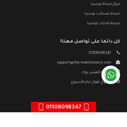
مركز صيانة توشيبا
صيانة غسالات توشيبا
صيانة ثلاجات توشيبا
كن دائما على تواصل معنا!
01108098347
support@the-maintenance.com
صفحة الفيس بوك
مفتوح طوال ايام الأسبوع
01108098347
جميع الحقوق محفوظه ©
صيانة توشيبا