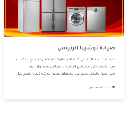
صيانة توشيبا الرئيسي
صيانة توشيبا الرئيسي هدفها سهولة التواصل السريع والمباشر
مع الشركة لكى يستمتع العميل بالتعامل معنا وان نبقى
متواجدين بشكل مميز فى الاسواق فنحن شركة كبيرة نهتم بكل
التفاصيل المهمة للعميل وان يستمتع بالخدمات التى تنفرد
مشاهدة المزيد
الشركة بها والتى تكون منها خدمة الصيانة التى تكون من أهم
الخدمات التى يرغب بها العميل لأنها تحافظ على كفاءة المنتج
كما أن شركة توشيبا تقدم لنا جميع الأجهزة التى نبحث عنها
وأقوى الأسعار التى تكون مناسبة لكثير من العملاء