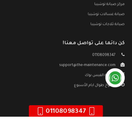
مركز صيانة توشيبا
صيانة غسالات توشيبا
صيانة ثلاجات توشيبا
كن دائما على تواصل معنا!
01108098347
support@the-maintenance.com
صفحة الفيس بوك
مفتوح طوال ايام الأسبوع
01108098347
جميع الحقوق محفوظه ©
صيانة توشيبا