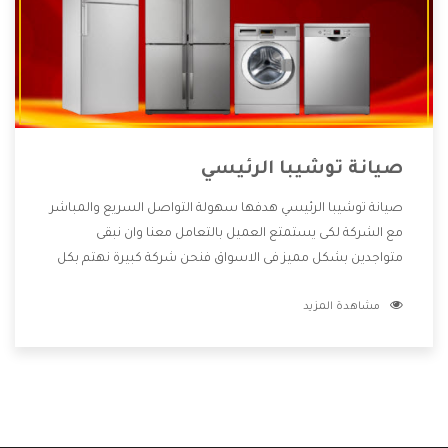
صيانة توشيبا الرئيسي
صيانة توشيبا الرئيسي هدفها سهولة التواصل السريع والمباشر
مع الشركة لكى يستمتع العميل بالتعامل معنا وان نبقى
متواجدين بشكل مميز فى الاسواق فنحن شركة كبيرة نهتم بكل
التفاصيل المهمة للعميل وان يستمتع بالخدمات التى تنفرد
مشاهدة المزيد
الشركة بها والتى تكون منها خدمة الصيانة التى تكون من أهم
الخدمات التى يرغب بها العميل لأنها تحافظ على كفاءة المنتج
كما أن شركة توشيبا تقدم لنا جميع الأجهزة التى نبحث عنها
وأقوى الأسعار التى تكون مناسبة لكثير من العملاء