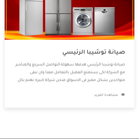
صيانة توشيبا الرئيسي
صيانة توشيبا الرئيسي هدفها سهولة التواصل السريع والمباشر
مع الشركة لكى يستمتع العميل بالتعامل معنا وان نبقى
متواجدين بشكل مميز فى الاسواق فنحن شركة كبيرة نهتم بكل
التفاصيل المهمة للعميل وان يستمتع بالخدمات التى تنفرد
مشاهدة المزيد
الشركة بها والتى تكون منها خدمة الصيانة التى تكون من أهم
الخدمات التى يرغب بها العميل لأنها تحافظ على كفاءة المنتج
كما أن شركة توشيبا تقدم لنا جميع الأجهزة التى نبحث عنها
وأقوى الأسعار التى تكون مناسبة لكثير من العملاء