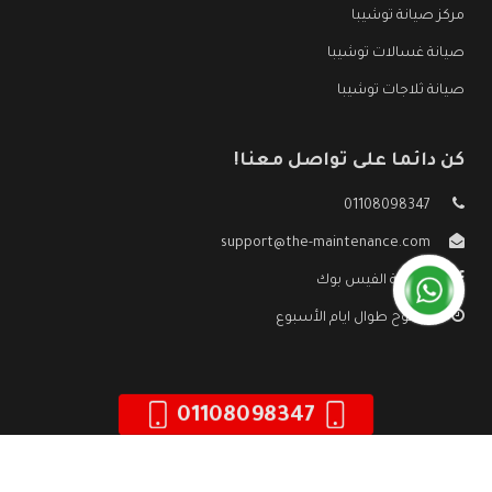
مركز صيانة توشيبا
صيانة غسالات توشيبا
صيانة ثلاجات توشيبا
كن دائما على تواصل معنا!
01108098347
support@the-maintenance.com
صفحة الفيس بوك
مفتوح طوال ايام الأسبوع
01108098347
جميع الحقوق محفوظه ©
صيانة توشيبا