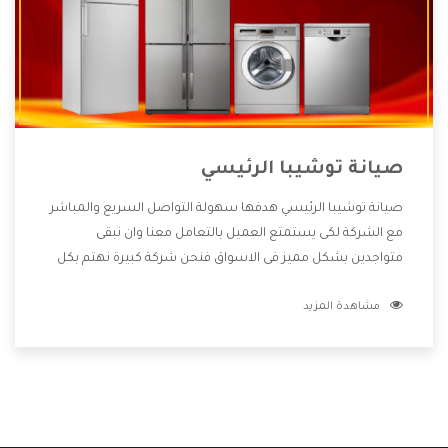
صيانة توشيبا الرئيسي
صيانة توشيبا الرئيسي هدفها سهولة التواصل السريع والمباشر
مع الشركة لكى يستمتع العميل بالتعامل معنا وان نبقى
متواجدين بشكل مميز فى الاسواق فنحن شركة كبيرة نهتم بكل
التفاصيل المهمة للعميل وان يستمتع بالخدمات التى تنفرد
مشاهدة المزيد
الشركة بها والتى تكون منها خدمة الصيانة التى تكون من أهم
الخدمات التى يرغب بها العميل لأنها تحافظ على كفاءة المنتج
كما أن شركة توشيبا تقدم لنا جميع الأجهزة التى نبحث عنها
وأقوى الأسعار التى تكون مناسبة لكثير من العملاء