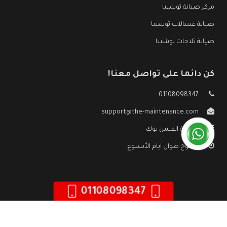
مركز صيانة توشيبا
صيانة غسالات توشيبا
صيانة ثلاجات توشيبا
كن دائما على تواصل معنا!
01108098347
support@the-maintenance.com
صفحة الفيس بوك
مفتوح طوال ايام الأسبوع
01108098347
جميع الحقوق محفوظه ©
صيانة توشيبا