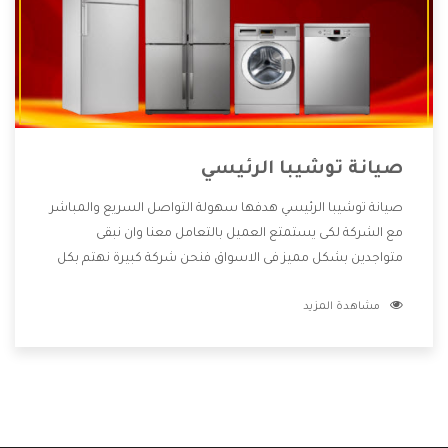
صيانة توشيبا الرئيسي
صيانة توشيبا الرئيسي هدفها سهولة التواصل السريع والمباشر
مع الشركة لكى يستمتع العميل بالتعامل معنا وان نبقى
متواجدين بشكل مميز فى الاسواق فنحن شركة كبيرة نهتم بكل
التفاصيل المهمة للعميل وان يستمتع بالخدمات التى تنفرد
مشاهدة المزيد
الشركة بها والتى تكون منها خدمة الصيانة التى تكون من أهم
الخدمات التى يرغب بها العميل لأنها تحافظ على كفاءة المنتج
كما أن شركة توشيبا تقدم لنا جميع الأجهزة التى نبحث عنها
وأقوى الأسعار التى تكون مناسبة لكثير من العملاء