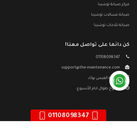
مركز صيانة توشيبا
صيانة غسالات توشيبا
صيانة ثلاجات توشيبا
كن دائما على تواصل معنا!
01108098347
support@the-maintenance.com
صفحة الفيس بوك
مفتوح طوال ايام الأسبوع
01108098347
جميع الحقوق محفوظه ©
صيانة توشيبا