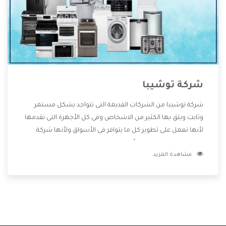
شركة توشيبا
شركة توشيبا من الشركات القديمة التى تتواجد بشكل مستمر
وثابت ويثق بها الكثير من الاشخاص وفى كل الأجهزة التى تقدمها
لأنها تعمل على تطوير كل ما يتوافر فى الأسواق ولأنها شركة
معروفة تهتم جدا بتوفير أفضل خدمات ما بعد البيع مع المنتجات
مشاهدة المزيد
وتقدم للعملاء أقوى العروض والخصومات التى تسهل على
المستهلك الاستمتاع بشراء جميع ما نقدمه لكم معنا هتجد كل
ما هو جديد وأفضل