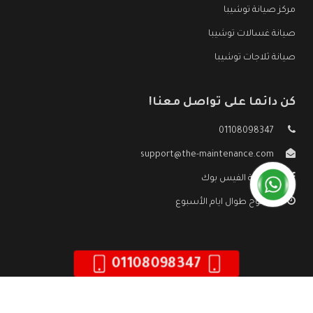
مركز صيانة توشيبا
صيانة غسالات توشيبا
صيانة ثلاجات توشيبا
كن دائما على تواصل معنا!
01108098347
support@the-maintenance.com
صفحة الفيس بوك
مفتوح طوال ايام الأسبوع
01108098347
جميع الحقوق محفوظه ©
صيانة توشيبا