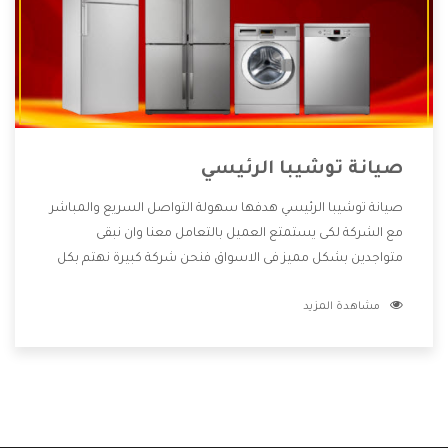
صيانة توشيبا الرئيسي
صيانة توشيبا الرئيسي هدفها سهولة التواصل السريع والمباشر
مع الشركة لكى يستمتع العميل بالتعامل معنا وان نبقى
متواجدين بشكل مميز فى الاسواق فنحن شركة كبيرة نهتم بكل
التفاصيل المهمة للعميل وان يستمتع بالخدمات التى تنفرد
مشاهدة المزيد
الشركة بها والتى تكون منها خدمة الصيانة التى تكون من أهم
الخدمات التى يرغب بها العميل لأنها تحافظ على كفاءة المنتج
كما أن شركة توشيبا تقدم لنا جميع الأجهزة التى نبحث عنها
وأقوى الأسعار التى تكون مناسبة لكثير من العملاء