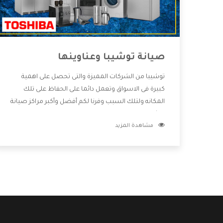
صيانة توشيبا وعناوينها
توشيبا من الشركات المميزة والتى تحصل على اهمية
كبيرة فى الاسواق وتعمل دائما على الحفاظ على تلك
المكانه ولتلك السبب وفرنا لكم أفضل وأكبر مراكز صيانة
توشيبا وعناوينها حتى يكون قريب من كل العملاء
مشاهدة المزيد
ويستطيع القيام بتصليح جميع المنتجات دون اى ازعاج
كما أننا نهتم بكل ما يحتاجه المستهلك لكى نحافظ على
ثقتهم بنا ،وهتستمتع بأقوى العروض والخدمات ما بعد
البيع التى ترضى العميل