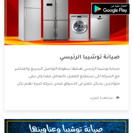
صيانة توشيبا الرئيسي
صيانة توشيبا الرئيسي هدفها سهولة التواصل السريع والمباشر
مع الشركة لكى يستمتع العميل بالتعامل معنا وان نبقى
متواجدين بشكل مميز فى الاسواق فنحن شركة كبيرة نهتم بكل
التفاصيل المهمة للعميل وان يستمتع بالخدمات التى تنفرد
مشاهدة المزيد
الشركة بها والتى تكون منها خدمة الصيانة التى تكون من أهم
الخدمات التى يرغب بها العميل لأنها تحافظ على كفاءة المنتج
كما أن شركة توشيبا تقدم لنا جميع الأجهزة التى نبحث عنها
وأقوى الأسعار التى تكون مناسبة لكثير من العملاء