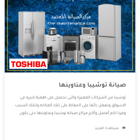
صيانة توشيبا وعناوينها
توشيبا من الشركات المميزة والتى تحصل على اهمية كبيرة فى
الاسواق وتعمل دائما على الحفاظ على تلك المكانه ولتلك السبب
وفرنا لكم أفضل وأكبر مراكز صيانة توشيبا وعناوينها حتى يكون
قريب من كل العملاء ويستطيع القيام بتصليح جميع المنتجات
مشاهدة المزيد
دون اى ازعاج كما أننا نهتم بكل ما يحتاجه المستهلك لكى نحافظ
على ثقتهم بنا ،وهتستمتع بأقوى العروض والخدمات ما بعد البيع