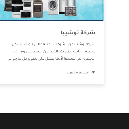
شركة توشيبا
شركة توشيبا من الشركات القديمة التى تتواجد بشكل
مستمر وثابت ويثق بها الكثير من الاشخاص وفى كل
الأجهزة التى تقدمها لأنها تعمل على تطوير كل ما يتوافر
فى الأسواق ولأنها شركة معروفة تهتم جدا بتوفير أفضل
مشاهدة المزيد
خدمات ما بعد البيع مع المنتجات وتقدم للعملاء أقوى
العروض والخصومات التى تسهل على المستهلك
الاستمتاع بشراء جميع ما نقدمه لكم معنا هتجد كل ما
هو جديد وأفضل