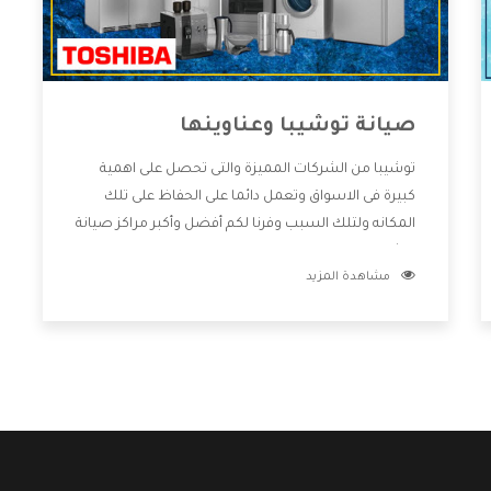
صيانة توشيبا وعناوينها
توشيبا من الشركات المميزة والتى تحصل على اهمية
كبيرة فى الاسواق وتعمل دائما على الحفاظ على تلك
المكانه ولتلك السبب وفرنا لكم أفضل وأكبر مراكز صيانة
توشيبا وعناوينها حتى يكون قريب من كل العملاء
مشاهدة المزيد
ويستطيع القيام بتصليح جميع المنتجات دون اى ازعاج
كما أننا نهتم بكل ما يحتاجه المستهلك لكى نحافظ على
ثقتهم بنا ،وهتستمتع بأقوى العروض والخدمات ما بعد
البيع التى ترضى العميل