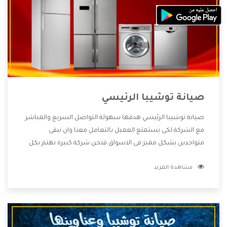
صيانة توشيبا الرئيسي
صيانة توشيبا الرئيسي هدفها سهولة التواصل السريع والمباشر
مع الشركة لكى يستمتع العميل بالتعامل معنا وان نبقى
متواجدين بشكل مميز فى الاسواق فنحن شركة كبيرة نهتم بكل
التفاصيل المهمة للعميل وان يستمتع بالخدمات التى تنفرد
مشاهدة المزيد
الشركة بها والتى تكون منها خدمة الصيانة التى تكون من أهم
الخدمات التى يرغب بها العميل لأنها تحافظ على كفاءة المنتج
كما أن شركة توشيبا تقدم لنا جميع الأجهزة التى نبحث عنها
وأقوى الأسعار التى تكون مناسبة لكثير من العملاء