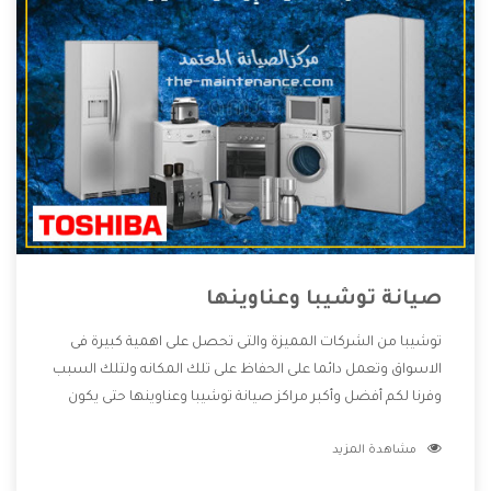
صيانة توشيبا وعناوينها
توشيبا من الشركات المميزة والتى تحصل على اهمية كبيرة فى
الاسواق وتعمل دائما على الحفاظ على تلك المكانه ولتلك السبب
وفرنا لكم أفضل وأكبر مراكز صيانة توشيبا وعناوينها حتى يكون
قريب من كل العملاء ويستطيع القيام بتصليح جميع المنتجات
مشاهدة المزيد
دون اى ازعاج كما أننا نهتم بكل ما يحتاجه المستهلك لكى نحافظ
على ثقتهم بنا ،وهتستمتع بأقوى العروض والخدمات ما بعد البيع